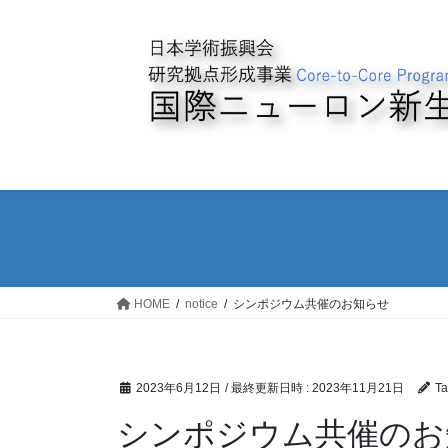
コ
ナ
ン
ビ
テ
ゲ
ン
ー
ツ
シ
へ
ョ
ス
ン
キ
に
ッ
移
プ
動
HOME
notice
シンポジウム共催のお知らせ
2023年6月12日
/ 最終更新日時 :
2023年11月21日
T
シンポジウム共催のお