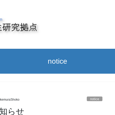
notice
notice
akemuraShoko
知らせ