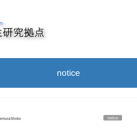
notice
notice
kemuraShoko