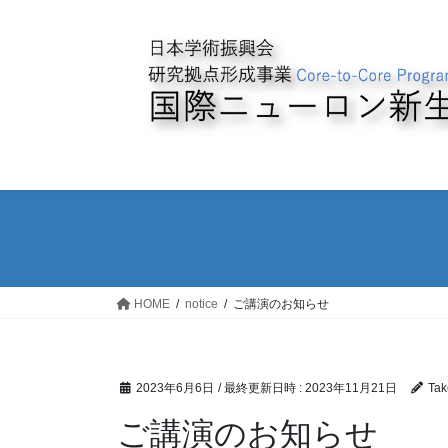
コ
ナ
ン
ビ
テ
ゲ
ン
ー
ツ
シ
へ
ョ
ス
ン
キ
に
ッ
移
プ
動
HOME
notice
ご講演のお知らせ
2023年6月6日
/ 最終更新日時 :
2023年11月21日
Ta
ご講演のお知らせ